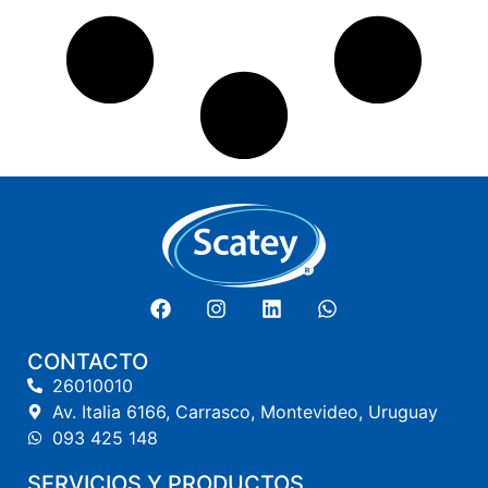
CONTACTO
26010010
Av. Italia 6166, Carrasco, Montevideo, Uruguay
093 425 148
SERVICIOS Y PRODUCTOS