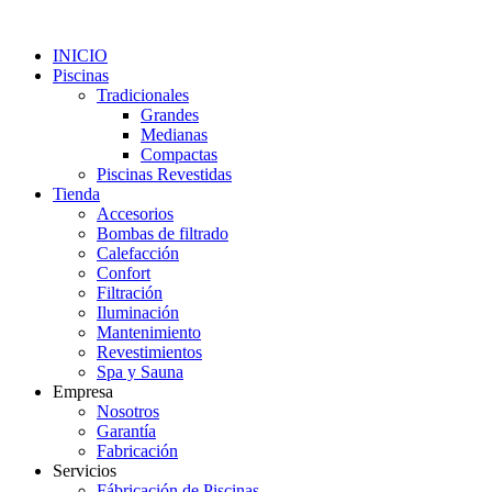
INICIO
Piscinas
Tradicionales
Grandes
Medianas
Compactas
Piscinas Revestidas
Tienda
Accesorios
Bombas de filtrado
Calefacción
Confort
Filtración
Iluminación
Mantenimiento
Revestimientos
Spa y Sauna
Empresa
Nosotros
Garantía
Fabricación
Servicios
Fábricación de Piscinas