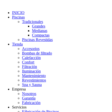
INICIO
Piscinas
Tradicionales
Grandes
Medianas
Compactas
Piscinas Revestidas
Tienda
Accesorios
Bombas de filtrado
Calefacción
Confort
Filtración
Iluminación
Mantenimiento
Revestimientos
Spa y Sauna
Empresa
Nosotros
Garantía
Fabricación
Servicios
Fábricación de Piscinas