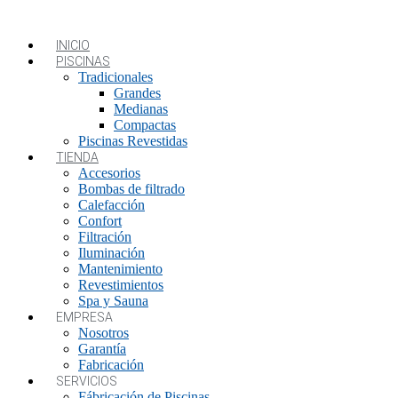
INICIO
PISCINAS
Tradicionales
Grandes
Medianas
Compactas
Piscinas Revestidas
TIENDA
Accesorios
Bombas de filtrado
Calefacción
Confort
Filtración
Iluminación
Mantenimiento
Revestimientos
Spa y Sauna
EMPRESA
Nosotros
Garantía
Fabricación
SERVICIOS
Fábricación de Piscinas