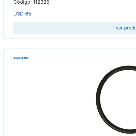
Código: 112325
USD
65
ver prod