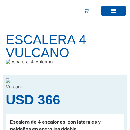
ESCALERA 4
VULCANO
USD
366
Escalera de 4 escalones, con laterales y
peldaños en acero inoxidable.